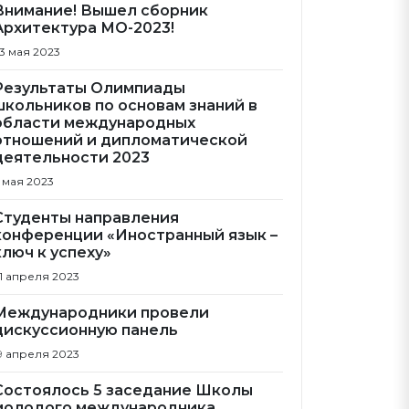
Внимание! Вышел сборник
Архитектура МО-2023!
3 мая 2023
Результаты Олимпиады
школьников по основам знаний в
области международных
отношений и дипломатической
деятельности 2023
 мая 2023
Студенты направления
конференции «Иностранный язык –
ключ к успеху»
1 апреля 2023
Международники провели
дискуссионную панель
9 апреля 2023
Состоялось 5 заседание Школы
молодого международника