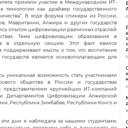
ситета приняли участие в Международном ИТ-
е технологии как драйвер государственного
ичества”. В ходе форума спикеры из России,
2
ов, Мавритании, Алжира и других государств
ись опытом цифровизации различных отраслей
ствах. Тема цифровизации образования в
а в отдельную секцию. Этот факт явился
тва поддерживают мысль о том, что воспитание
государств является основополагающим для
3
сь уникальная возможность стать участниками
рового общества в России и государствах
2
 с представителями крупнейших ИТ-компаний
 и Департаментов Цифровизации Алжирской
ки, Республики Зимбабве, Республики Конго и
1
в эти дни я наблюдала за нашими студентами,
ссионально проявили себя в дискуссиях по