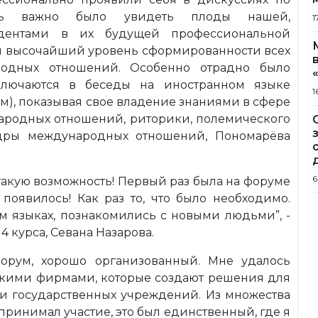
нь важно было увидеть плоды нашей,
1
тудентами в их будущей профессиональной
и высочайший уровень сформированности всех
родных отношений. Особенно отрадно было
включаются в беседы на иностранном языке
1
м), показывая свое владение знаниями в сфере
родных отношений, риторики, полемического
федры международных отношений, Пономарёва
6
такую возможность! Первый раз была на форуме
 появилось! Как раз то, что было необходимо.
м языках, познакомились с новыми людьми”, -
 курса, Севана Назарова.
форум, хорошо организованный. Мне удалось
ескими фирмами, которые создают решения для
 и государственных учреждений. Из множества
принимал участие, это был единственный, где я