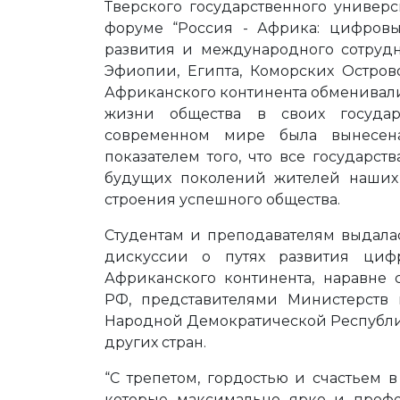
Тверского государственного универ
форуме “Россия - Африка: цифровы
развития и международного сотрудн
Эфиопии, Египта, Коморских Остров
Африканского континента обменивал
жизни общества в своих государ
современном мире была вынесен
показателем того, что все государс
будущих поколений жителей наших 
строения успешного общества.
Студентам и преподавателям выдала
дискуссии о путях развития циф
Африканского континента, наравне
РФ, представителями Министерств
Народной Демократической Республи
других стран.
“С трепетом, гордостью и счастьем 
которые максимально ярко и профе