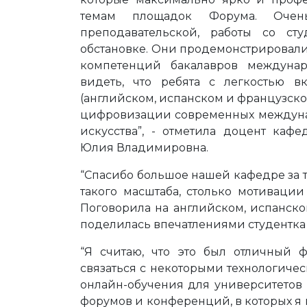
темам площадок Форума. Оче
преподавательской, работы со с
обстановке. Они продемонстрировал
компетенций бакалавров междуна
видеть, что ребята с легкостью 
(английском, испанском и французско
цифровизации современных междуна
искусства”, - отметила доцент ка
Юлия Владимировна.
“Спасибо большое нашей кафедре за 
такого масштаба, столько мотивации
Поговорила на английском, испанско
поделилась впечатлениями студентка 4
“Я считаю, что это был отличный 
связаться с некоторыми технологич
онлайн-обучения для университетов
форумов и конференций, в которых я 