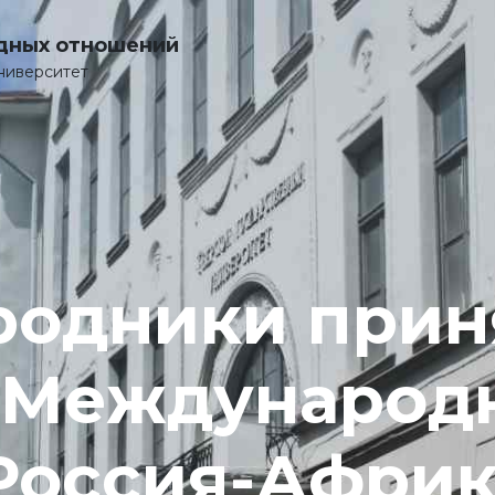
дных отношений
ниверситет
одники прин
в Международ
Россия-Африк