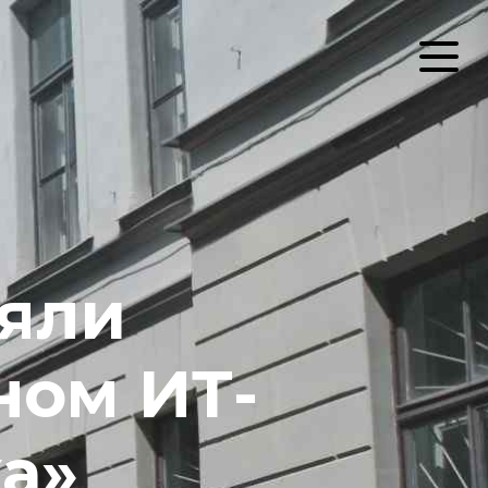
яли
ном ИТ-
а»