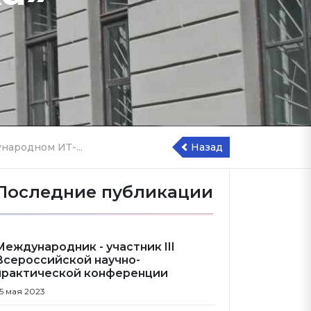
ародном ИТ-...
Назад
Последние публикации
Международник - участник III
Всероссийской научно-
практической конференции
5 мая 2023