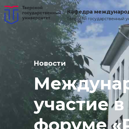
Кафедра междунаро
Тверской государственный у
Новости
Междунар
участие 
форуме «